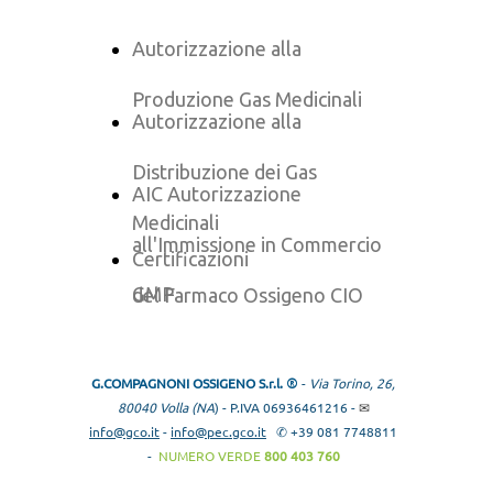
Autorizzazione alla
Produzione Gas Medicinali
Autorizzazione alla
Distribuzione dei Gas
AIC Autorizzazione
Medicinali
all'Immissione in Commercio
Certificazioni
GMP
del Farmaco Ossigeno CIO
G.COMPAGNONI OSSIGENO S.r.l.
®︎
-
Via Torino, 26,
80040 Volla (NA
) - P.IVA 06936461216 -
✉︎
info@gco.it
-
info@pec.gco.it
✆ +39 081 7748811
-
NUMERO VERDE
800 403 760